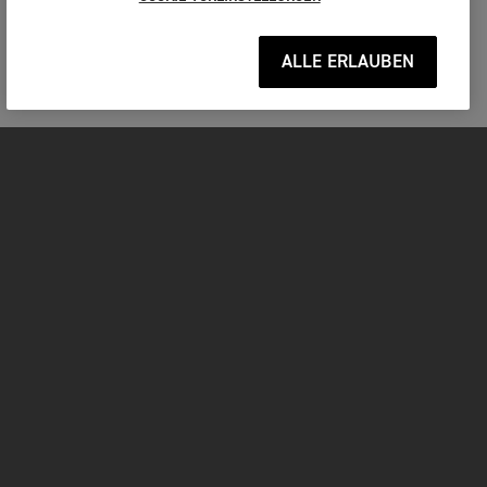
ALLE ERLAUBEN
MOTORRÄDER
JETZT DURCHSTARTEN
FOR THE RIDE
BEKLEIDUNG