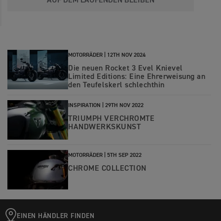
AUF DEM LAUFENDEN BLEIBEN
MOTORRÄDER |
12TH NOV 2024
Die neuen Rocket 3 Evel Knievel
Limited Editions: Eine Ehrerweisung an
den Teufelskerl schlechthin
INSPIRATION |
29TH NOV 2022
TRIUMPH VERCHROMTE
HANDWERKSKUNST
MOTORRÄDER |
5TH SEP 2022
CHROME COLLECTION
EINEN HÄNDLER FINDEN