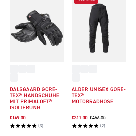
IM ANGEBOT
DALSGAARD GORE-
ALDER UNISEX GORE-
TEX® HANDSCHUHE
TEX®
MIT PRIMALOFT®
MOTORRADHOSE
ISOLIERUNG
€149.00
€311.00
€456.00
(
3
)
(
2
)