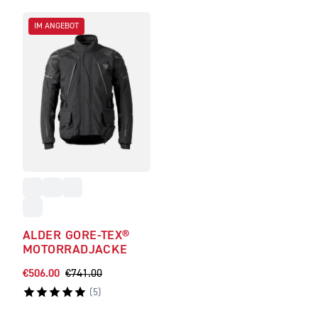
IM ANGEBOT
ALDER GORE-TEX®
MOTORRADJACKE
€506.00
€741.00
(
5
)