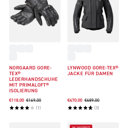
NORGAARD GORE-
LYNWOOD GORE-TEX®
TEX®
JACKE FÜR DAMEN
LEDERHANDSCHUHE
MIT PRIMALOFT®
ISOLIERUNG
€118.00
€169.00
€470.00
€689.00
(
1
)
(
3
)