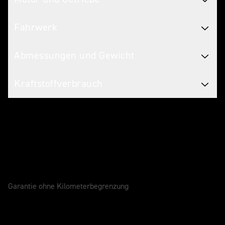
Fahrwerk
Abmessungen und Gewicht
Kraftstoffverbrauch
Service für dein Bike
GARANTIE
4 Jahre
Garantie ohne Kilometerbegrenzung
SERVICEINTERVALL
12 Monate