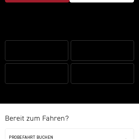
Atemberaubendes Design trifft auf
fokussierte sportliche Performance
1.200 CM³ MOTOR
ERSTKLASSIGES HANDLING
SPORTLICHE PERFORMANCE
MODERNE LEISTUNG
Bereit zum Fahren?
PROBEFAHRT BUCHEN