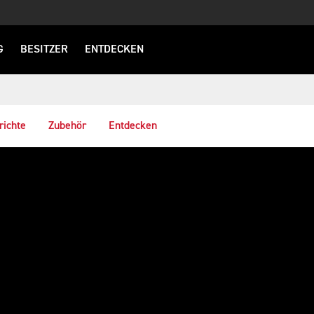
G
BESITZER
ENTDECKEN
richte
Zubehör
Entdecken