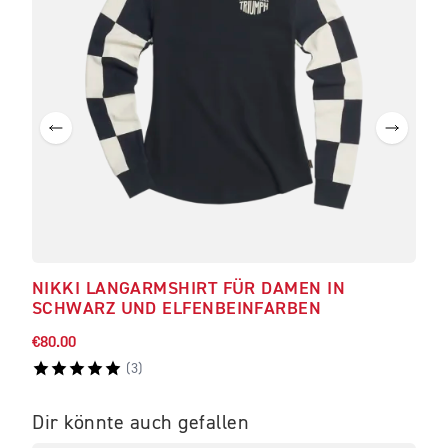
NIKKI LANGARMSHIRT FÜR DAMEN IN
ORL
SCHWARZ UND ELFENBEINFARBEN
€80.00
€102
(
3
)
Dir könnte auch gefallen