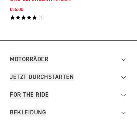
€55.00
€43.
(
1
)
MOTORRÄDER
JETZT DURCHSTARTEN
FOR THE RIDE
BEKLEIDUNG