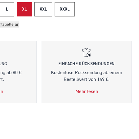
L
XL
XXL
XXXL
ntabelle an
RUNG
EINFACHE RÜCKSENDUNGEN
ung ab 80 €
Kostenlose Rücksendung ab einem
t.
Bestellwert von 149 €.
en
Mehr lesen