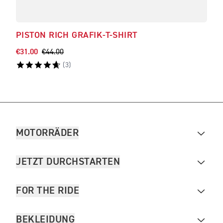
PISTON RICH GRAFIK-T-SHIRT
DEV
€31.00
€44.00
€41.
(
3
)
MOTORRÄDER
JETZT DURCHSTARTEN
FOR THE RIDE
BEKLEIDUNG