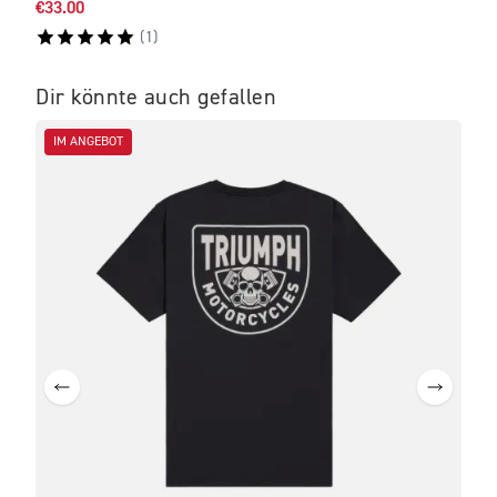
€33.00
€35.
(
1
)
Dir könnte auch gefallen
IM ANGEBOT