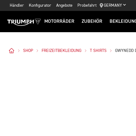
Händler
Konfigurator
Angebote
Probefahrt
GERMANY
MOTORRÄDER
ZUBEHÖR
BEKLEIDUN
SHOP
FREIZEITBEKLEIDUNG
T SHIRTS
GWYNEDD D
Bilder