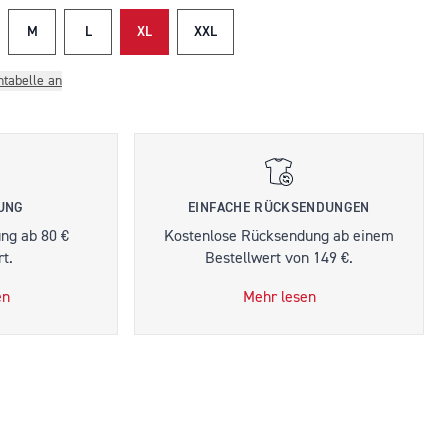
M
L
XL
XXL
ntabelle an
RUNG
EINFACHE RÜCKSENDUNGEN
ung ab 80 €
Kostenlose Rücksendung ab einem
t.
Bestellwert von 149 €.
en
Mehr lesen