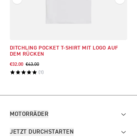
DITCHLING POCKET T-SHIRT MIT LOGO AUF
FEN
DEM RÜCKEN
€32.00
€43.00
€48.
(
1
)
MOTORRÄDER
JETZT DURCHSTARTEN