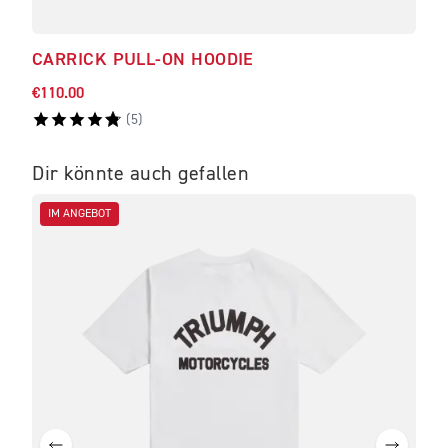
CARRICK PULL-ON HOODIE
ELL
€110.00
€35.
(
5
)
Dir könnte auch gefallen
IM ANGEBOT