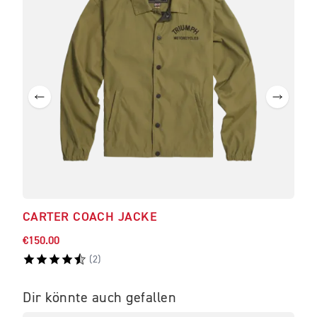
CARTER COACH JACKE
DU
€150.00
€35.
(
2
)
Dir könnte auch gefallen