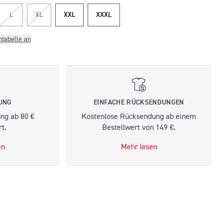
L
XL
XXL
XXXL
ntabelle an
RUNG
EINFACHE RÜCKSENDUNGEN
ung ab 80 €
Kostenlose Rücksendung ab einem
t.
Bestellwert von 149 €.
en
Mehr lesen