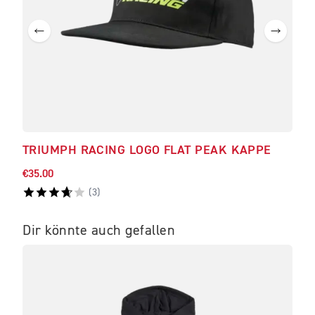
TRIUMPH RACING LOGO FLAT PEAK KAPPE
CAR
€35.00
€180
(
3
)
Dir könnte auch gefallen