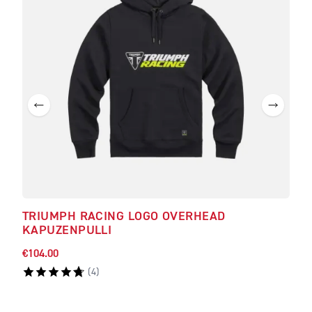
TRIUMPH RACING LOGO OVERHEAD
RAP
KAPUZENPULLI
LAN
€104.00
€41.
(
4
)