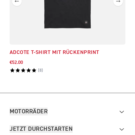
ADCOTE T-SHIRT MIT RÜCKENPRINT
BAR
€52.00
€52.
(
8
)
MOTORRÄDER
JETZT DURCHSTARTEN