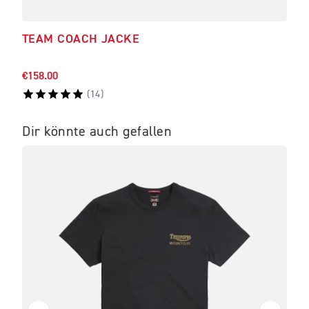
TEAM COACH JACKE
TIG
€158.00
€150
(
14
)
Dir könnte auch gefallen