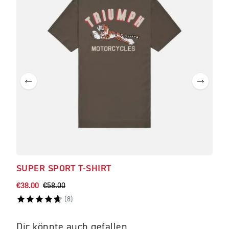
SUPER SPORT T-SHIRT
TIG
€38.00
€58.00
€150
(
8
)
Dir könnte auch gefallen