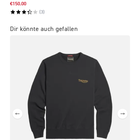
€150.00
€52.
(
3
)
Dir könnte auch gefallen
IM