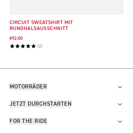
CIRCUIT SWEATSHIRT MIT
RAD
RUNDHALSAUSSCHNITT
RU
€92.00
€68.
(
2
)
MOTORRÄDER
JETZT DURCHSTARTEN
FOR THE RIDE