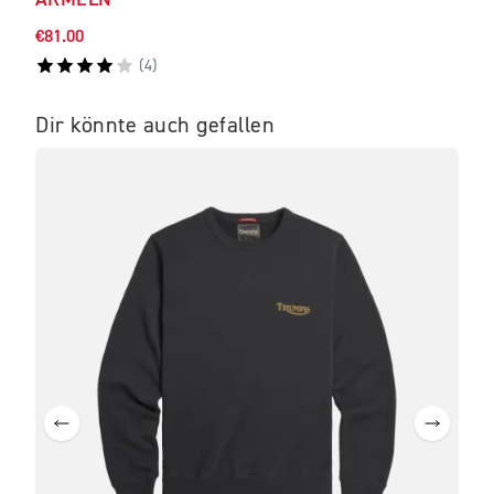
€81.00
€150
(
4
)
Dir könnte auch gefallen
BE