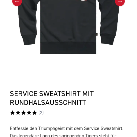
SERVICE SWEATSHIRT MIT
RUNDHALSAUSSCHNITT
(
2
)
Entfessle den Triumphgeist mit dem Service Sweatshirt.
BESCHREIBUNG
Das legendäre Logo des springenden Tigers steht für