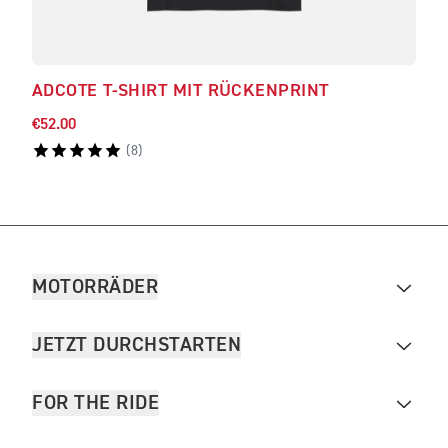
ADCOTE T-SHIRT MIT RÜCKENPRINT
BAR
€52.00
€34.
(
8
)
MOTORRÄDER
JETZT DURCHSTARTEN
FOR THE RIDE