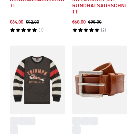
TT
RUNDHALSAUSSCHNI
TT
€64.00
€92.00
€68.00
€98.00
(
1
)
(
2
)