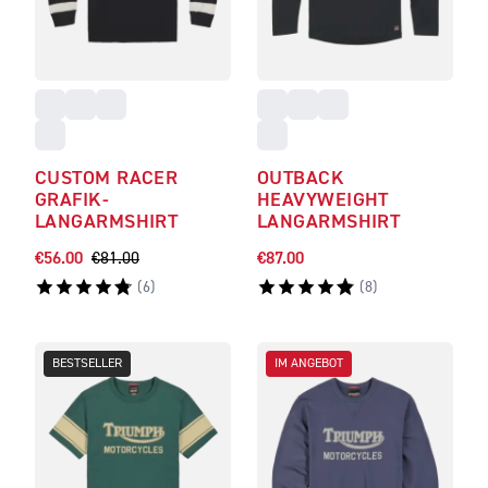
CUSTOM RACER
OUTBACK
GRAFIK-
HEAVYWEIGHT
LANGARMSHIRT
LANGARMSHIRT
€56.00
€81.00
€87.00
(
6
)
(
8
)
BESTSELLER
IM ANGEBOT