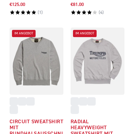
€125.00
€81.00
(
1
)
(
4
)
IM ANGEBOT
IM ANGEBOT
CIRCUIT SWEATSHIRT
RADIAL
MIT
HEAVYWEIGHT
RUNDHALSAUSSCHNI
SWEATSHIRT MIT