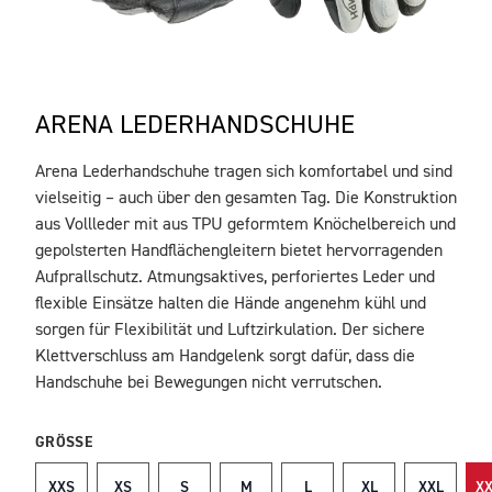
ARENA LEDERHANDSCHUHE
Arena Lederhandschuhe tragen sich komfortabel und sind
BESCHREIBUNG
vielseitig – auch über den gesamten Tag. Die Konstruktion
aus Vollleder mit aus TPU geformtem Knöchelbereich und
gepolsterten Handflächengleitern bietet hervorragenden
Aufprallschutz. Atmungsaktives, perforiertes Leder und
flexible Einsätze halten die Hände angenehm kühl und
sorgen für Flexibilität und Luftzirkulation. Der sichere
Klettverschluss am Handgelenk sorgt dafür, dass die
Handschuhe bei Bewegungen nicht verrutschen.
GRÖSSE
XXS
XS
S
M
L
XL
XXL
XX