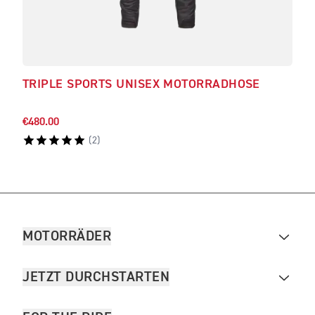
TRIPLE SPORTS UNISEX MOTORRADHOSE
TRI
€480.00
€540
(
2
)
MOTORRÄDER
JETZT DURCHSTARTEN