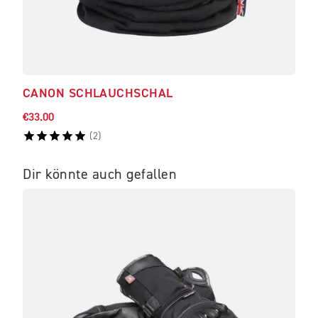
CANON SCHLAUCHSCHAL
ALD
€33.00
€311
(
2
)
Dir könnte auch gefallen
IM