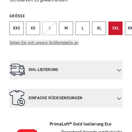
Sichtbarkeit zu gewährleisten.
GRÖSSE
XXS
XS
S
M
L
XL
XXL
XX
Sehen Sie sich unsere Größentabelle an
DHL-LIEFERUNG
EINFACHE RÜCKSENDUNGEN
PrimaLoft® Gold Isolierung Eco