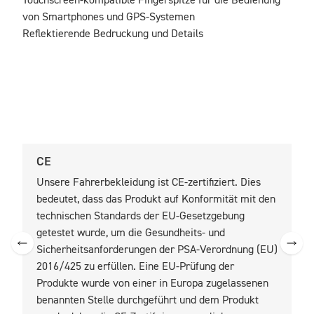
Touchscreen-kompatible Fingerspitze für die Bedienung 
von Smartphones und GPS-Systemen

Reflektierende Bedruckung und Details
CE
U
Unsere Fahrerbekleidung ist CE-zertifiziert. Dies
U
bedeutet, dass das Produkt auf Konformität mit den
b
technischen Standards der EU-Gesetzgebung
t
getestet wurde, um die Gesundheits- und
z
Sicherheitsanforderungen der PSA-Verordnung (EU)
2016/425 zu erfüllen. Eine EU-Prüfung der
Produkte wurde von einer in Europa zugelassenen
benannten Stelle durchgeführt und dem Produkt