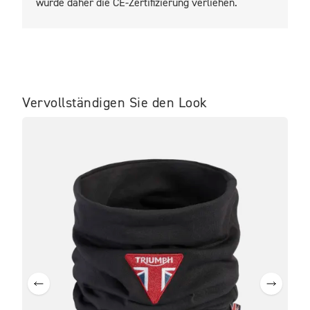
wurde daher die CE-Zertifizierung verliehen.
Vervollständigen Sie den Look
IM