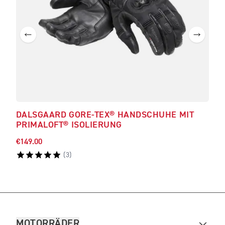
DALSGAARD GORE-TEX® HANDSCHUHE MIT
NO
PRIMALOFT® ISOLIERUNG
MIT
€149.00
€118
(
3
)
MOTORRÄDER