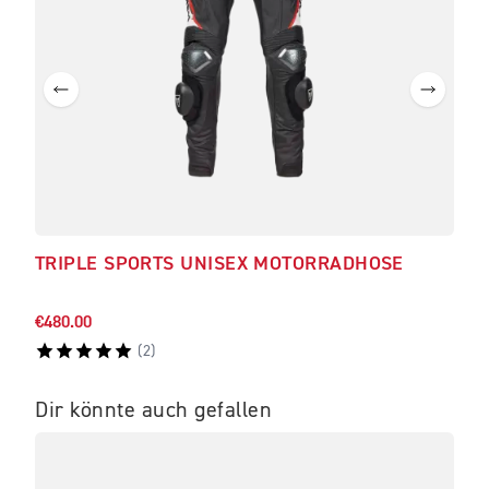
TRIPLE SPORTS UNISEX MOTORRADHOSE
TRI
PE
€480.00
€233
(
2
)
Dir könnte auch gefallen