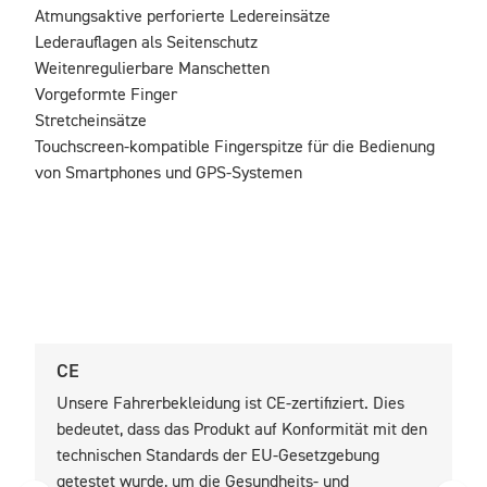
Atmungsaktive perforierte Ledereinsätze

Lederauflagen als Seitenschutz

Weitenregulierbare Manschetten

Vorgeformte Finger

Stretcheinsätze

Touchscreen-kompatible Fingerspitze für die Bedienung 
von Smartphones und GPS-Systemen
CE
U
Unsere Fahrerbekleidung ist CE-zertifiziert. Dies
U
bedeutet, dass das Produkt auf Konformität mit den
b
technischen Standards der EU-Gesetzgebung
t
getestet wurde, um die Gesundheits- und
z