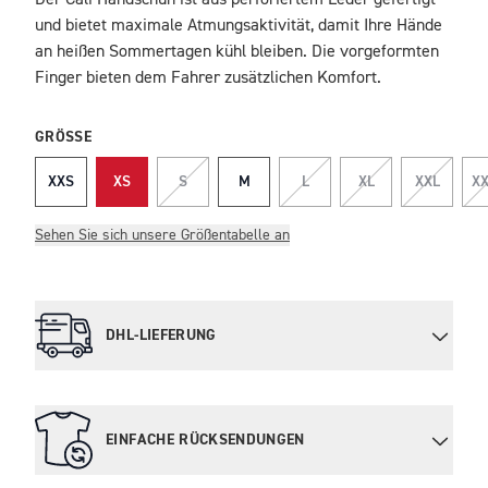
Der Cali Handschuh ist aus perforiertem Leder gefertigt
BESCHREIBUNG
und bietet maximale Atmungsaktivität, damit Ihre Hände
an heißen Sommertagen kühl bleiben. Die vorgeformten
Finger bieten dem Fahrer zusätzlichen Komfort.
GRÖSSE
XXS
XS
S
M
L
XL
XXL
XX
Sehen Sie sich unsere Größentabelle an
DHL-LIEFERUNG
EINFACHE RÜCKSENDUNGEN