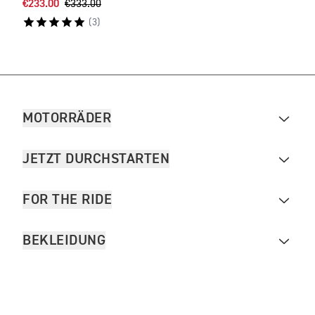
€233.00
€333.00
€540
(
3
)
MOTORRÄDER
JETZT DURCHSTARTEN
FOR THE RIDE
BEKLEIDUNG