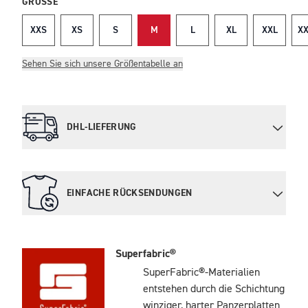
GRÖSSE
XXS
XS
S
M
L
XL
XXL
XX
Sehen Sie sich unsere Größentabelle an
DHL-LIEFERUNG
EINFACHE RÜCKSENDUNGEN
Superfabric®
SuperFabric®-Materialien
entstehen durch die Schichtung
winziger, harter Panzerplatten