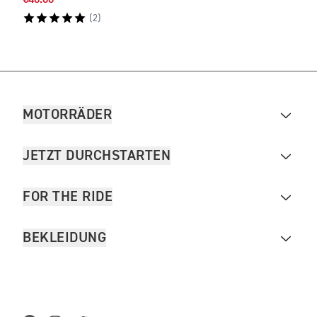
€48.00
€70.
(
2
)
MOTORRÄDER
JETZT DURCHSTARTEN
FOR THE RIDE
BEKLEIDUNG