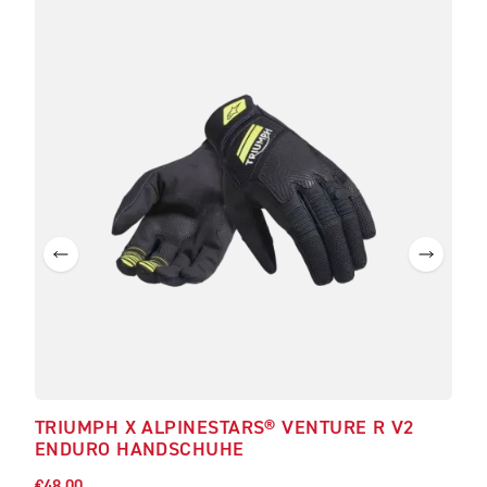
IM
TRIUMPH X ALPINESTARS® VENTURE R V2
TRI
ENDURO HANDSCHUHE
HA