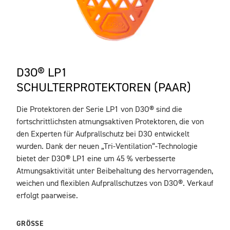
D3O® LP1
SCHULTERPROTEKTOREN (PAAR)
Die Protektoren der Serie LP1 von D3O® sind die
BESCHREIBUNG
fortschrittlichsten atmungsaktiven Protektoren, die von
den Experten für Aufprallschutz bei D3O entwickelt
wurden. Dank der neuen „Tri-Ventilation“-Technologie
bietet der D3O® LP1 eine um 45 % verbesserte
Atmungsaktivität unter Beibehaltung des hervorragenden,
weichen und flexiblen Aufprallschutzes von D3O®. Verkauf
erfolgt paarweise.
GRÖSSE