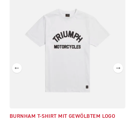
BURNHAM T-SHIRT MIT GEWÖLBTEM LOGO
CAL
LED
€55.