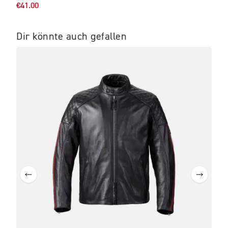
€41.00
Dir könnte auch gefallen
IM