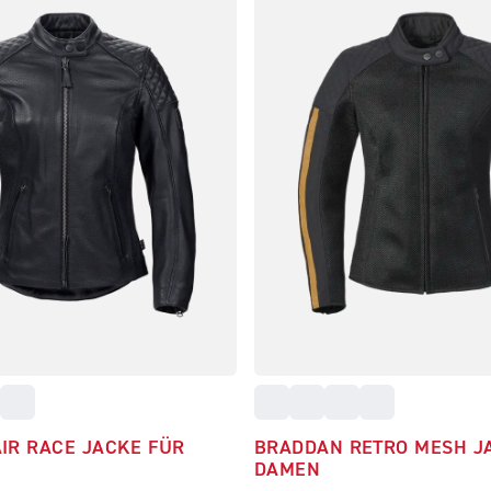
IR RACE JACKE FÜR
BRADDAN RETRO MESH J
DAMEN