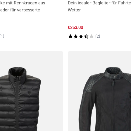
cke mit Rennkragen aus
Dein idealer Begleiter für Fahr
eder für verbesserte
Wetter
€253.00
(
1
)
(
2
)