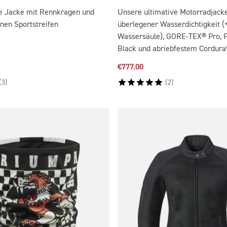
te Jacke mit Rennkragen und
Unsere ultimative Motorradjack
nen Sportstreifen
überlegener Wasserdichtigkeit 
Wassersäule), GORE-TEX® Pro, 
Black und abriebfestem Cordur
€777.00
(
3
)
(
2
)