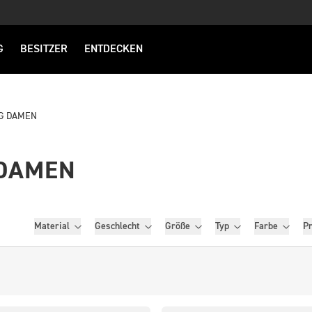
G
BESITZER
ENTDECKEN
G DAMEN
DAMEN
Filter
Material
Geschlecht
Größe
Typ
Farbe
Pr