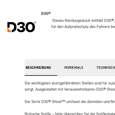
D3O®
Dieses Kleidungsstück enthält D3O®,
für den Aufprallschutz des Fahrers b
BESCHREIBUNG
MERKMALE
TECHNISCH
Die wichtigsten sturzgefährdeten Stellen sind für zu
sorgt. Ausgestattet mit herausnehmbaren D3O® Ghost™
Die Serie D3O® Ghost™ umfasst die dünnsten und fle
Britische Größe – bitte überprüfen Sie die Größentabe