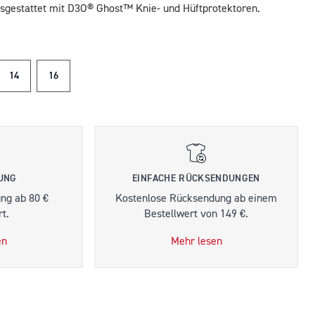
usgestattet mit D3O® Ghost™ Knie- und Hüftprotektoren.
14
16
RUNG
EINFACHE RÜCKSENDUNGEN
ung ab 80 €
Kostenlose Rücksendung ab einem
t.
Bestellwert von 149 €.
en
Mehr lesen