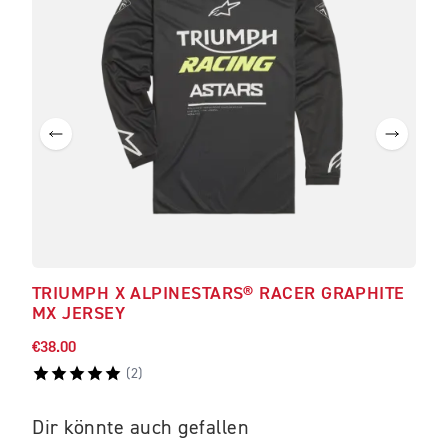
TRIUMPH X ALPINESTARS® RACER GRAPHITE
TRI
MX JERSEY
STI
€38.00
€420
(
2
)
Dir könnte auch gefallen