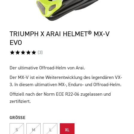
TRIUMPH X ARAI HELMET® MX-V
EVO
(
3
)
Der ultimative Offroad-Helm von Arai.
BESCHREIBUNG
Der MX-V ist eine Weiterentwicklung des legendären VX-
3. In diesem ultimativen MX-, Enduro- und Offroad-Helm.
Offiziell nach der Norm ECE R22-06 zugelassen und
zertifiziert.
GRÖSSE
S
M
L
XL