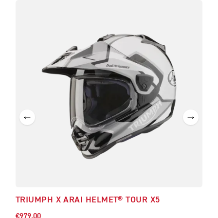
BE
TRIUMPH X ARAI HELMET® TOUR X5
TRI
€979.00
€819