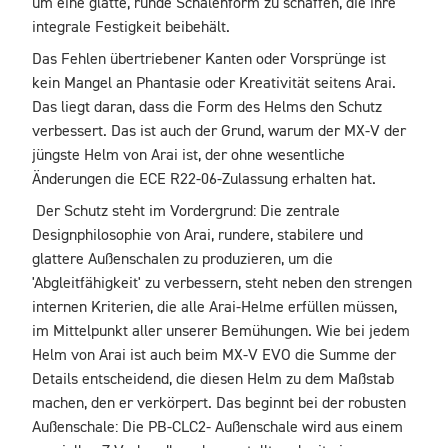
um eine glatte, runde Schalenform zu schaffen, die ihre 
integrale Festigkeit beibehält. 
Das Fehlen übertriebener Kanten oder Vorsprünge ist 
kein Mangel an Phantasie oder Kreativität seitens Arai. 
Das liegt daran, dass die Form des Helms den Schutz 
verbessert. Das ist auch der Grund, warum der MX-V der 
jüngste Helm von Arai ist, der ohne wesentliche 
Änderungen die ECE R22-06-Zulassung erhalten hat.
 Der Schutz steht im Vordergrund: Die zentrale 
Designphilosophie von Arai, rundere, stabilere und 
glattere Außenschalen zu produzieren, um die 
'Abgleitfähigkeit' zu verbessern, steht neben den strengen 
internen Kriterien, die alle Arai-Helme erfüllen müssen, 
im Mittelpunkt aller unserer Bemühungen. Wie bei jedem 
Helm von Arai ist auch beim MX-V EVO die Summe der 
Details entscheidend, die diesen Helm zu dem Maßstab 
machen, den er verkörpert. Das beginnt bei der robusten 
Außenschale: Die PB-CLC2- Außenschale wird aus einem 