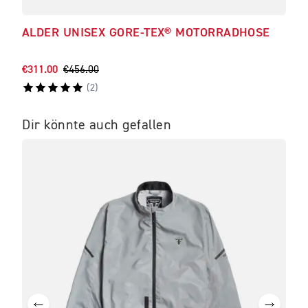
ALDER UNISEX GORE-TEX® MOTORRADHOSE
BO
€311.00
€456.00
€156
(
2
)
Dir könnte auch gefallen