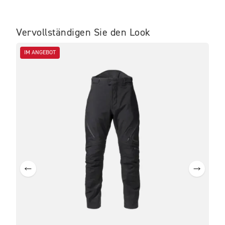
Vervollständigen Sie den Look
IM ANGEBOT
IM