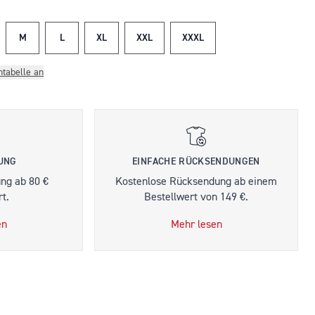
M
L
XL
XXL
XXXL
ntabelle an
RUNG
EINFACHE RÜCKSENDUNGEN
ung ab 80 €
Kostenlose Rücksendung ab einem
t.
Bestellwert von 149 €.
en
Mehr lesen