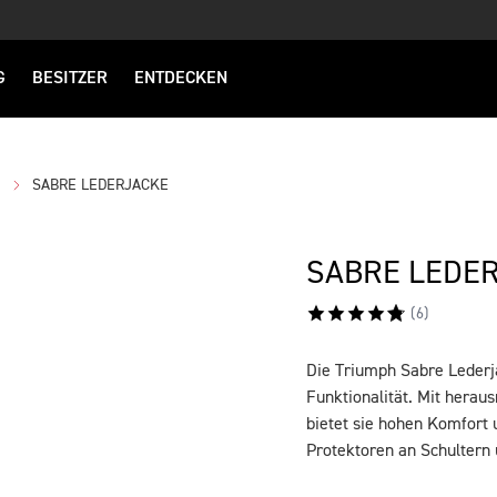
G
BESITZER
ENTDECKEN
N
SABRE LEDERJACKE
SABRE LEDE
(
6
)
Die Triumph Sabre Lederj
BESCHREIBUNG
Funktionalität. Mit hera
bietet sie hohen Komfort u
Protektoren an Schultern 