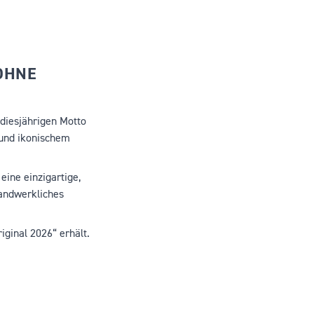
OHNE
diesjährigen Motto
 und ikonischem
ine einzigartige,
handwerkliches
iginal 2026“ erhält.