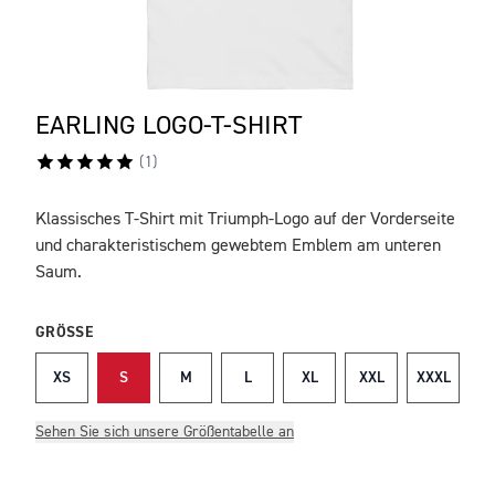
EARLING LOGO-T-SHIRT
(
1
)
Klassisches T-Shirt mit Triumph-Logo auf der Vorderseite
BESCHREIBUNG
und charakteristischem gewebtem Emblem am unteren
Saum.
GRÖSSE
XS
S
M
L
XL
XXL
XXXL
Sehen Sie sich unsere Größentabelle an