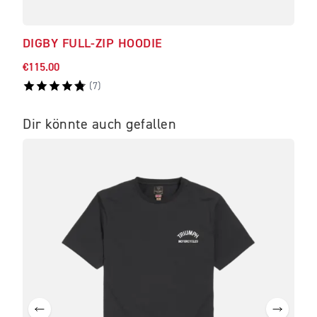
DIGBY FULL-ZIP HOODIE
ELL
€115.00
€35.
(
7
)
Dir könnte auch gefallen