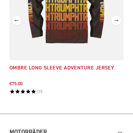
OMBRE LONG SLEEVE ADVENTURE JERSEY
ROA
€75.00
€75.
(
1
)
MOTORRÄDER