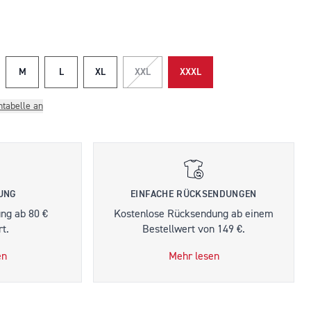
M
L
XL
XXL
XXXL
ntabelle an
RUNG
EINFACHE RÜCKSENDUNGEN
ung ab 80 €
Kostenlose Rücksendung ab einem
t.
Bestellwert von 149 €.
en
Mehr lesen