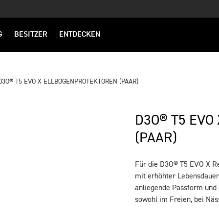
G
BESITZER
ENTDECKEN
D3O® T5 EVO X ELLBOGENPROTEKTOREN (PAAR)
D3O® T5 EVO
(PAAR)
Für die D3O® T5 EVO X Re
BESCHREIBUNG
mit erhöhter Lebensdauer 
anliegende Passform und ei
sowohl im Freien, bei Näs