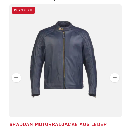
IM ANGEBOT
IM
BRADDAN MOTORRADJACKE AUS LEDER
BR
GE