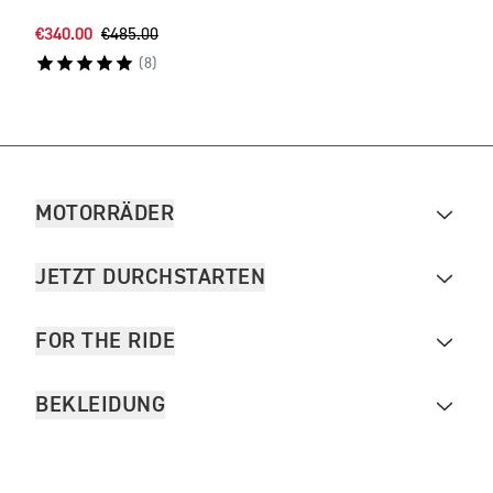
€340.00
€485.00
€244
(
8
)
MOTORRÄDER
JETZT DURCHSTARTEN
FOR THE RIDE
BEKLEIDUNG