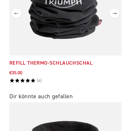
REFILL THERMO-SCHLAUCHSCHAL
ALD
€35.00
€506
(
4
)
Dir könnte auch gefallen