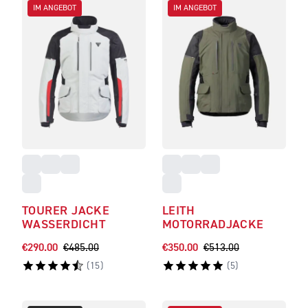
IM ANGEBOT
IM ANGEBOT
TOURER JACKE
LEITH
WASSERDICHT
MOTORRADJACKE
€290.00
€485.00
€350.00
€513.00
(
15
)
(
5
)