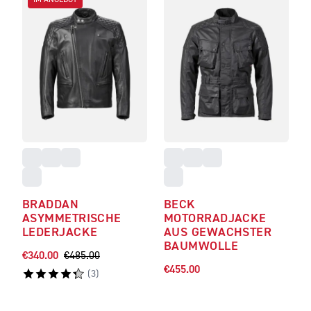
IM ANGEBOT
BRADDAN
BECK
ASYMMETRISCHE
MOTORRADJACKE
LEDERJACKE
AUS GEWACHSTER
BAUMWOLLE
€340.00
€485.00
€455.00
(
3
)