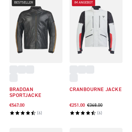
BESTSELLER
IM ANGEBOT
BRADDAN
CRANBOURNE JACKE
SPORTJACKE
€547.00
€251.00
€368.00
(
6
)
(
6
)