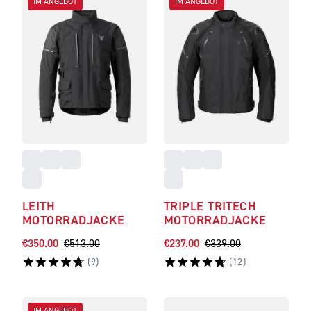
IM ANGEBOT
IM ANGEBOT
LEITH
TRIPLE TRITECH
MOTORRADJACKE
MOTORRADJACKE
€350.00
€513.00
€237.00
€339.00
(
9
)
(
12
)