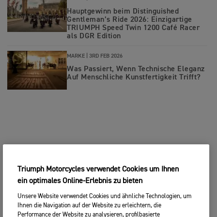
Hauptgewinn beim Distinguished
Gentleman’s Ride 2026: Einzigartige
TRIUMPH Speed Twin 1200 Café Racer
als DGR Edition
MARKE |
3RD FEB 2026
Was Passiert, Wenn Technische Eleganz
Auf Menschliche Kunstfertigkeit Trifft?
Triumph Motorcycles verwendet Cookies um Ihnen
ein optimales Online-Erlebnis zu bieten
Unsere Website verwendet Cookies und ähnliche Technologien, um
Ihnen die Navigation auf der Website zu erleichtern, die
Performance der Website zu analysieren, profilbasierte