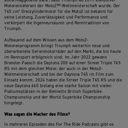
ausschlaggebend dafür, dass Triumph ab 2019 exklusiver
Motorenlieferant der Moto2™-Weltmeisterschaft wurde. Der
765 cm³ Dreizylindermotor für die Moto2 ist bekannt für
seine Leistung, Zuverlässigkeit und Performance und
verkörpert die Ingenieurskunst und Renntradition von
Triumph.
Aufbauend auf dem Wissen aus dem Moto2-
Motorenprogramm bringt Triumph weiterhin neue und
überarbeitete Serienmotorräder auf den Markt, die bis heute
im Rennsport erfolgreich sind. Im Jahr 2022 gewann
Brandon Paasch die Daytona 200 auf einer Street Triple 765
RS mit dem gleichen Motor, der auch in der Moto2-
Weltmeisterschaft und bei der Daytona 765 im Film zum
Einsatz kommt. 2024 haben die Street Triple 765 RS und die
neue Daytona 660 bislang eine starke Saison mit vielen
Podiumsplätzen in der Bennetts British Superbike
Championship und der World Superbike Championship
hingelegt.
Was sagen die Macher des Films?
In mehreren Episoden des For The Ride Podcasts gibt es