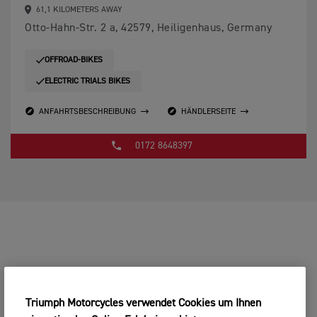
61,1 KILOMETERS AWAY
Otto-Hahn-Str. 2 a, 42579, Heiligenhaus, Germany
OFFROAD-BIKES
ELECTRIC TRIALS BIKES
ANFAHRTSBESCHREIBUNG
HÄNDLERSEITE
0172 8648397
Triumph Motorcycles verwendet Cookies um Ihnen