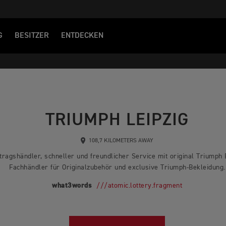
G
BESITZER
ENTDECKEN
TRIUMPH LEIPZIG
108,7 KILOMETERS AWAY
rtragshändler, schneller und freundlicher Service mit original Triumph
Fachhändler für Originalzubehör und exclusive Triumph-Bekleidung.
what3words
///atomic.lottery.fragment