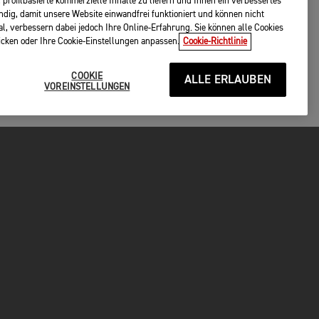
 profilbasierte kommerzielle Inhalte zu liefern und Ihnen ein verbessertes
endig, damit unsere Website einwandfrei funktioniert und können nicht
al, verbessern dabei jedoch Ihre Online-Erfahrung. Sie können alle Cookies
licken oder Ihre Cookie-Einstellungen anpassen.
Cookie-Richtlinie
COOKIE
ALLE ERLAUBEN
VOREINSTELLUNGEN