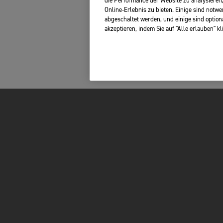
die Performance der Website zu analysieren,
Online-Erlebnis zu bieten. Einige sind notw
abgeschaltet werden, und einige sind option
akzeptieren, indem Sie auf "Alle erlauben" k
N
FOR THE RIDE
BEKLEIDUNG