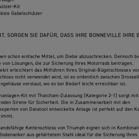
rbügel
ützer-Kit
äste Gabelschützer
IT. SORGEN SIE DAFÜR, DASS IHRE BONNEVILLE IHRE
hen schon einfache Mittel, um Diebe abzuschrecken. Dennoch bi
 von Lösungen, die zur Sicherung Ihres Motorrads beitragen.
kit erleichtert das Mitführen Ihres Original-Bügelschlosses vo
hloss nicht verwendet wird, ist es ordentlich zwischen Drosse
ngehäuse verstaut, wo es bei Bedarf leicht erreichbar ist.
anlagen-Kit mit Thatcham-Zulassung (Kategorie 2-1) sorgt mit
nden Sirene für Sicherheit. Die in Zusammenarbeit mit den
experten von Datatool entwickelte Anlage ist perfekt auf den 
timmt.
andsfähige Kettenschloss von Triumph eignet sich in Kombinat
odenanker aus gehärtetem Stahl ideal für die Sicherung Ihres 