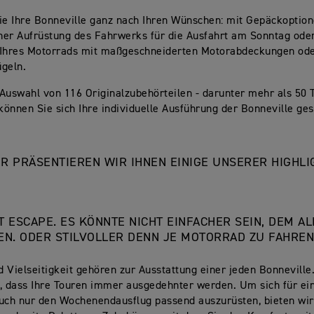
ie Ihre Bonneville ganz nach Ihren Wünschen: mit Gepäckoption
iner Aufrüstung des Fahrwerks für die Ausfahrt am Sonntag ode
 Ihres Motorrads mit maßgeschneiderten Motorabdeckungen od
ügeln.
Auswahl von 116 Originalzubehörteilen - darunter mehr als 50 T
 können Sie sich Ihre individuelle Ausführung der Bonneville ge
ER PRÄSENTIEREN WIR IHNEN EINIGE UNSERER HIGHL
T ESCAPE. ES KÖNNTE NICHT EINFACHER SEIN, DEM AL
EN. ODER STILVOLLER DENN JE MOTORRAD ZU FAHREN
 Vielseitigkeit gehören zur Ausstattung einer jeden Bonneville.
, dass Ihre Touren immer ausgedehnter werden. Um sich für ei
uch nur den Wochenendausflug passend auszurüsten, bieten wir