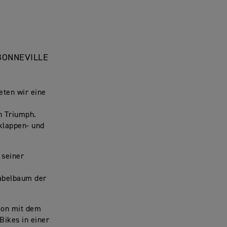
 BONNEVILLE
eten wir eine
n Triumph.
lklappen- und
 seiner
Kabelbaum der
ion mit dem
Bikes in einer