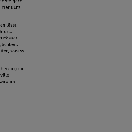
er steigern
 hier kurz
en lässt,
hrers.
rucksack
lichkeit.
iter, sodass
fheizung ein
ville
 wird im