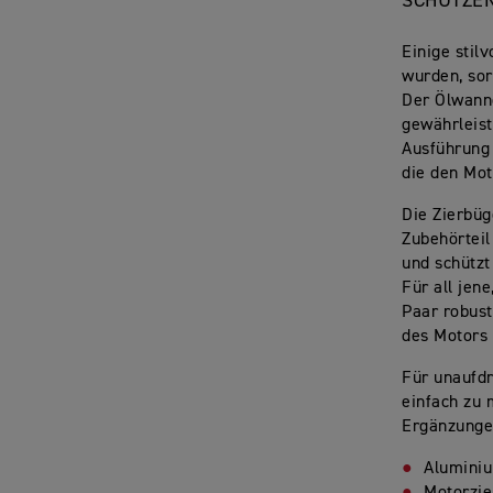
SCHÜTZEN
Einige stil
wurden, sor
Der Ölwanne
gewährleist
Ausführung 
die den Mot
Die Zierbüg
Zubehörteil
und schützt
Für all jen
Paar robust
des Motors 
Für unaufdr
einfach zu
Ergänzungen
Alumini