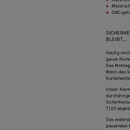
Motorzie
Motorsch
CNC-gefr
SICHERHE
BLEIBT…
Häufig reic
ganze Reihe
Das Montage
Wenn das Sc
Kurbelwelle
Unser Alarm
durchdringe
Sicherheits
T120 abges
Das widerst
passenden B