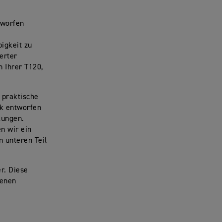
tworfen
igkeit zu
erter
 Ihrer T120,
 praktische
ck entworfen
kungen.
en wir ein
n unteren Teil
r. Diese
henen