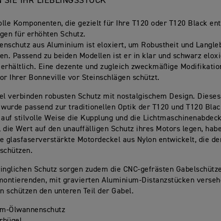
 SIE IHR LIEBLINGSSTÜCK
volle Komponenten, die gezielt für Ihre T120 oder T120 Black en
gen für erhöhten Schutz.
nschutz aus Aluminium ist eloxiert, um Robustheit und Langleb
en. Passend zu beiden Modellen ist er in klar und schwarz eloxi
erhältlich. Eine dezente und zugleich zweckmäßige Modifikation
or Ihrer Bonneville vor Steinschlägen schützt.
el verbinden robusten Schutz mit nostalgischem Design. Dieses
 wurde passend zur traditionellen Optik der T120 und T120 Bla
 auf stilvolle Weise die Kupplung und die Lichtmaschinenabdec
e, die Wert auf den unauffälligen Schutz ihres Motors legen, hab
e glasfaserverstärkte Motordeckel aus Nylon entwickelt, die de
schützen.
inglichen Schutz sorgen zudem die CNC-gefrästen Gabelschütze
 montierenden, mit gravierten Aluminium-Distanzstücken verse
 schützen den unteren Teil der Gabel.
um-Ölwannenschutz