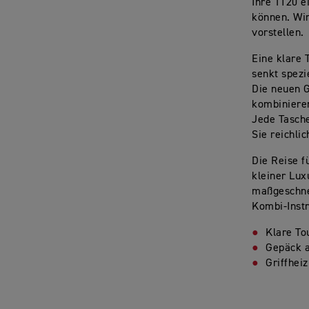
Ihre T120 e
können. Wir
vorstellen.
Eine klare 
senkt spezi
Die neuen 
kombiniere
Jede Tasche
Sie reichli
Die Reise f
kleiner Lux
maßgeschnei
Kombi-Inst
Klare To
Gepäck 
Griffhei