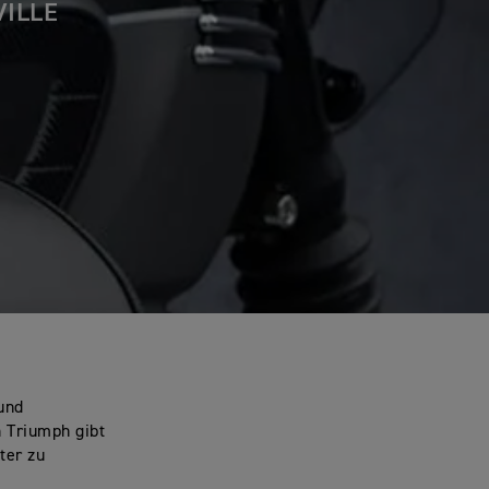
VILLE
 und
 Triumph gibt
ter zu