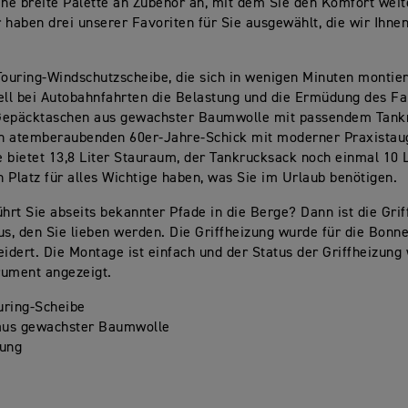
ine breite Palette an Zubehör an, mit dem Sie den Komfort weit
 haben drei unserer Favoriten für Sie ausgewählt, die wir Ihnen
Touring-Windschutzscheibe, die sich in wenigen Minuten montier
ell bei Autobahnfahrten die Belastung und die Ermüdung des Fa
Gepäcktaschen aus gewachster Baumwolle mit passendem Tank
n atemberaubenden 60er-Jahre-Schick mit moderner Praxistaug
 bietet 13,8 Liter Stauraum, der Tankrucksack noch einmal 10 L
ch Platz für alles Wichtige haben, was Sie im Urlaub benötigen.
ührt Sie abseits bekannter Pfade in die Berge? Dann ist die Grif
us, den Sie lieben werden. Die Griffheizung wurde für die Bonne
dert. Die Montage ist einfach und der Status der Griffheizung
rument angezeigt.
uring-Scheibe
aus gewachster Baumwolle
zung