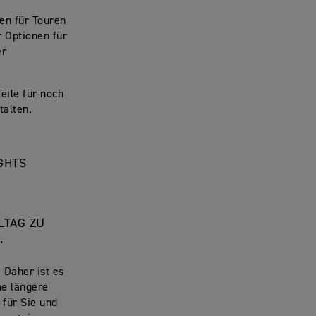
en für Touren
r Optionen für
er
eile für noch
stalten.
IGHTS
LTAG ZU
.
 Daher ist es
ne längere
 für Sie und