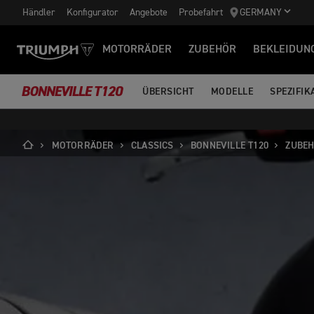
Händler
Konfigurator
Angebote
Probefahrt
GERMANY
MOTORRÄDER
ZUBEHÖR
BEKLEIDUN
BONNEVILLE T120
ÜBERSICHT
MODELLE
SPEZIFIK
MOTORRÄDER
CLASSICS
BONNEVILLE T120
ZUBE