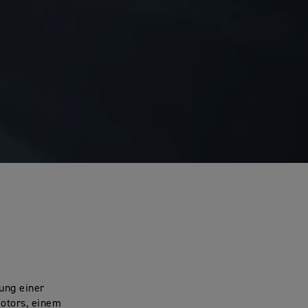
ung einer
otors, einem