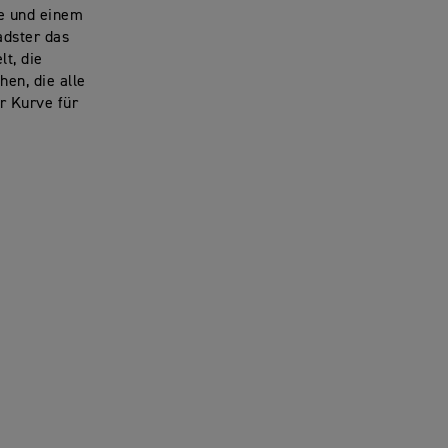
ie und einem
adster das
t, die
en, die alle
er Kurve für