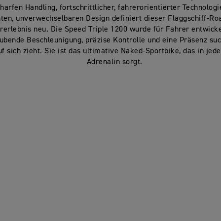
arfen Handling, fortschrittlicher, fahrerorientierter Technolog
en, unverwechselbaren Design definiert dieser Flaggschiff-Ro
rerlebnis neu. Die Speed Triple 1200 wurde für Fahrer entwickel
bende Beschleunigung, präzise Kontrolle und eine Präsenz such
uf sich zieht. Sie ist das ultimative Naked-Sportbike, das in jed
Adrenalin sorgt.