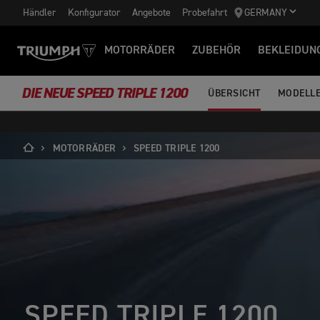
Händler
Konfigurator
Angebote
Probefahrt
GERMANY
MOTORRÄDER
ZUBEHÖR
BEKLEIDUN
DIE NEUE SPEED TRIPLE 1200
ÜBERSICHT
MODELL
MOTORRÄDER
SPEED TRIPLE 1200
SPEED TRIPLE 1200