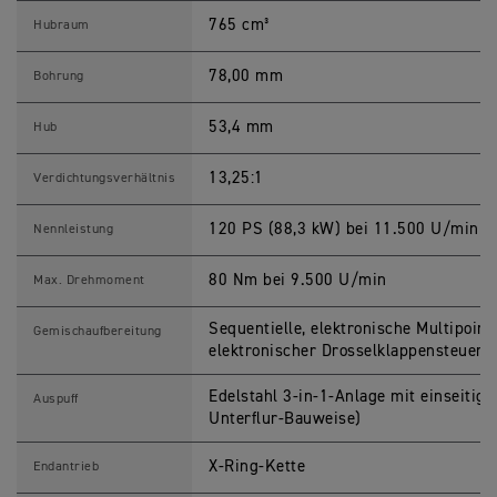
R
765 cm³
I
Hubraum
P
L
E
78,00 mm
Bohrung
7
6
5
53,4 mm
Hub
R
S
p
13,25:1
Verdichtungsverhältnis
e
z
i
120 PS (88,3 kW) bei 11.500 U/min
Nennleistung
f
i
k
80 Nm bei 9.500 U/min
Max. Drehmoment
a
t
i
Sequentielle, elektronische Multipoint
Gemischaufbereitung
o
elektronischer Drosselklappensteueru
n
e
n
Edelstahl 3-in-1-Anlage mit einseitig
Auspuff
Unterflur-Bauweise)
X-Ring-Kette
Endantrieb