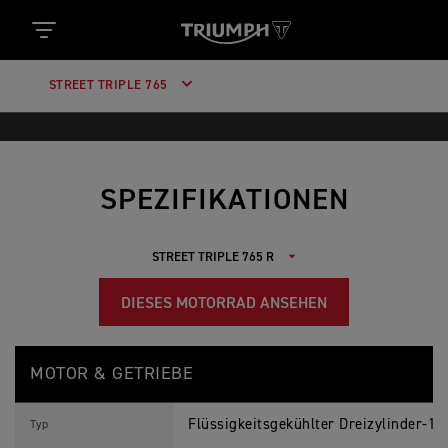
STREET TRIPLE 765
SPEZIFIKATIONEN
DIESES MOTORRAD ANSEHEN
S
Feature
Details
T
MOTOR & GETRIEBE
R
E
E
Flüssigkeitsgekühlter Dreizylinder-
T
Typ
T