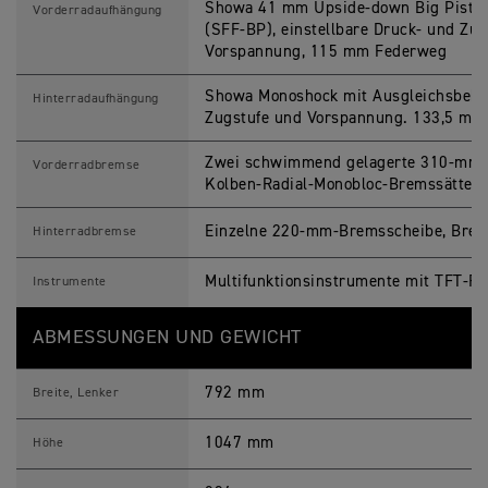
Showa 41 mm Upside-down Big Piston 
Vorderradaufhängung
(SFF-BP), einstellbare Druck- und Zu
Vorspannung, 115 mm Federweg
Showa Monoshock mit Ausgleichsbehält
Hinterradaufhängung
Zugstufe und Vorspannung. 133,5 mm
Zwei schwimmend gelagerte 310-mm-
Vorderradbremse
Kolben-Radial-Monobloc-Bremssättel
Einzelne 220-mm-Bremsscheibe, Brem
Hinterradbremse
Multifunktionsinstrumente mit TFT-Fa
Instrumente
ABMESSUNGEN UND GEWICHT
792 mm
Breite, Lenker
1047 mm
Höhe