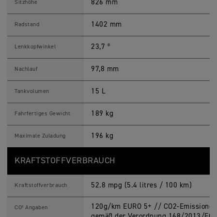
826 mm
Sitzhöhe
1402 mm
Radstand
23,7 º
Lenkkopfwinkel
97,8 mm
Nachlauf
15 L
Tankvolumen
189 kg
Fahrfertiges Gewicht
196 kg
Maximale Zuladung
KRAFTSTOFFVERBRAUCH
52.8 mpg (5.4 litres / 100 km)
Kraftstoffverbrauch
120g/km EURO 5+ // CO2-Emissionen 
CO² Angaben
gemäß der Verordnung 168/2013/EG g