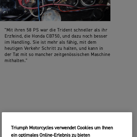
"Mit ihren 58 PS war die Trident schneller als ihr
Erzfeind, die Honda CB750, und dazu noch besser
im Handling. Sie ist mehr als fähig, mit dem
heutigen Verkehr Schritt zu halten, und kann in
der Tat mit so mancher zeitgenössischen Maschine
mithalten."
Triumph Motorcycles verwendet Cookies um Ihnen
ein optimales Online-Erlebnis zu bieten