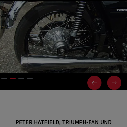
VORHERIGES
WEI
PETER HATFIELD, TRIUMPH-FAN UND