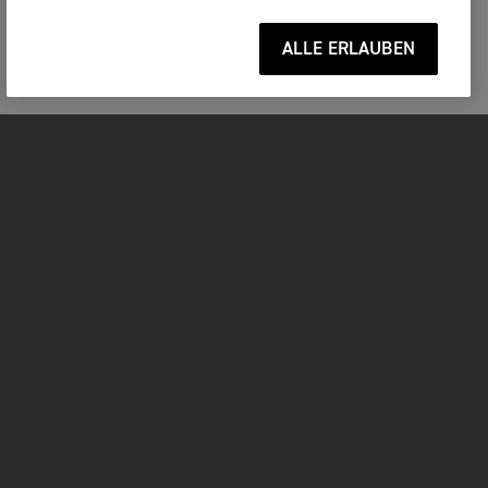
ALLE ERLAUBEN
MOTORRÄDER
JETZT DURCHSTARTEN
FOR THE RIDE
BEKLEIDUNG