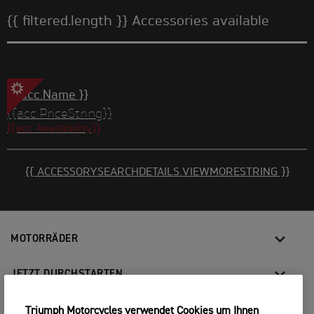
{{ filtered.length }} Accessories available
{{ acc.Name }}
{{acc.PriceString}}
{{acc.Availability}}
{{ ACCESSORYSEARCHDETAILS.VIEWMORESTRING }}
MOTORRÄDER
JETZT DURCHSTARTEN
FOR THE RIDE
Triumph Motorcycles verwendet Cookies um Ihnen