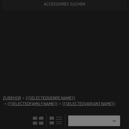
ACCESSOIRES SUCHEN
In dieser Kategorie gibt es kein Zubehör. Bitte wählen Sie
eine andere Kategorie aus.
ZUBEHÖR
>
{{SELECTEDGENRE.NAME}}
>
{{SELECTEDFAMILY.NAME}}
>
{{SELECTEDVARIANT.NAME}}