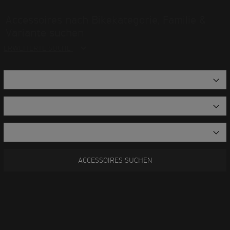
Accessoires nach Bikekategorie, Familie &
Variante suchen
ERWEITERTE SUCHE
ACCESSOIRES SUCHEN