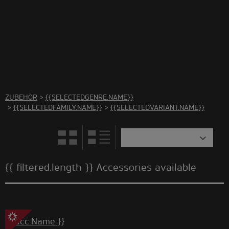
In dieser Kategorie gibt es kein Zubehör. Bitte wählen Sie
eine andere Kategorie aus.
ZUBEHÖR
>
{{SELECTEDGENRE.NAME}}
>
{{SELECTEDFAMILY.NAME}}
>
{{SELECTEDVARIANT.NAME}}
{{ filtered.length }} Accessories available
{{ acc.Name }}