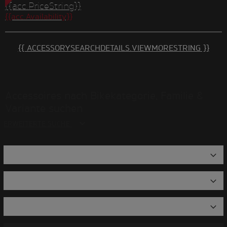
{{acc.PriceString}}
{{acc.Availability}}
{{ ACCESSORYSEARCHDETAILS.VIEWMORESTRING }}
Accessoires nach Bikekategorie, Familie &
Variante suchen
ERWEITERTE SUCHE